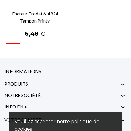
Encreur Trodat 6_4924
Tampon Printy
Prix
6,48 €
INFORMATIONS
PRODUITS

NOTRE SOCIÉTÉ

INFO EN +

VOTRE COMPTE

Veuillez accepter notre politique de
cookies