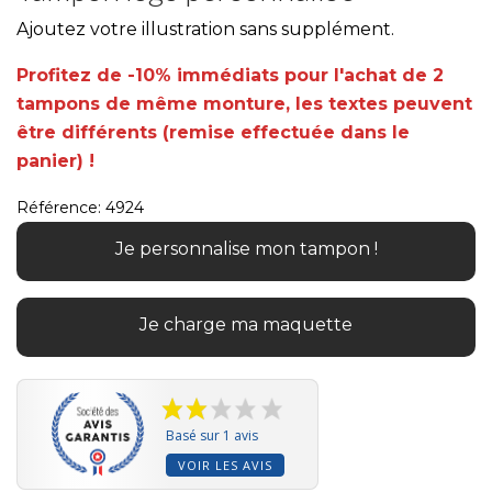
Ajoutez votre illustration sans supplément.
Profitez de -10% immédiats pour l'achat de 2
tampons de même monture, les textes peuvent
être différents (remise effectuée dans le
panier) !
Référence:
4924
Je personnalise mon tampon !
Je charge ma maquette
Basé sur 1 avis
VOIR LES AVIS