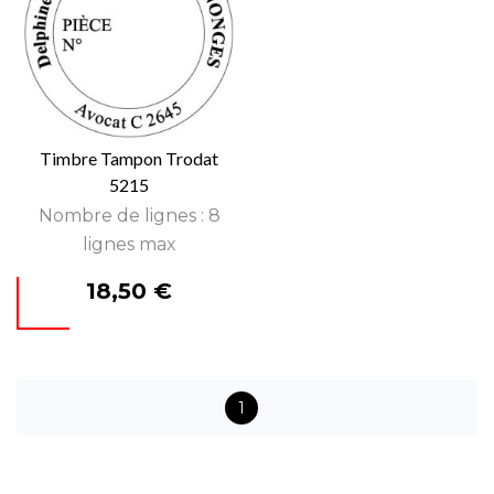
Timbre Tampon Trodat
5215
Nombre de lignes : 8
lignes max
Prix
18,50 €
1