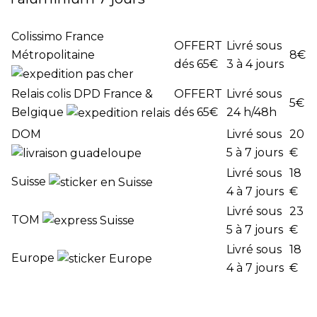
Colissimo France
OFFERT
Livré sous
Métropolitaine
8
€
dés 65€
3 à 4 jours
Relais colis DPD France &
OFFERT
Livré sous
5
€
Belgique
dés 65€
24 h/48h
DOM
Livré sous
20
5 à 7 jours
€
Livré sous
18
Suisse
4 à 7 jours
€
Livré sous
23
TOM
5 à 7 jours
€
Livré sous
18
Europe
4 à 7 jours
€