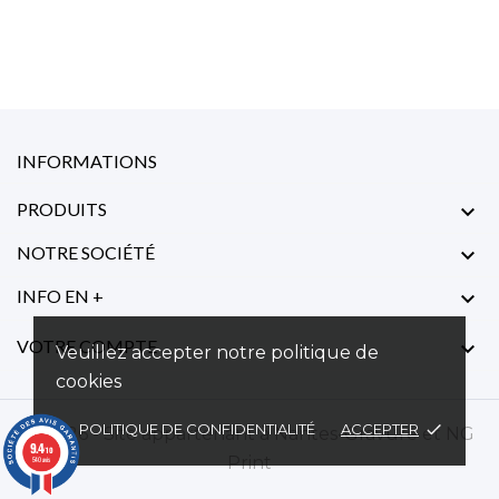
INFORMATIONS
PRODUITS

NOTRE SOCIÉTÉ

INFO EN +

VOTRE COMPTE

Veuillez accepter notre politique de
cookies
POLITIQUE DE CONFIDENTIALITÉ
ACCEPTER
done
© 2026 - Site appartenant à
Nantes-Gravure et
NG
9.4
/10
Print
540 avis