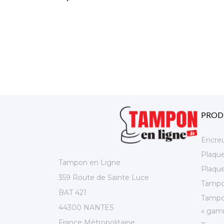
PROD
Encre
Plaqu
Tampon en Ligne
Plaque
359 Route de Sainte Luce
Tampo
BAT 421
Tampo
44300 NANTES
« gamm
France Métropolitaine