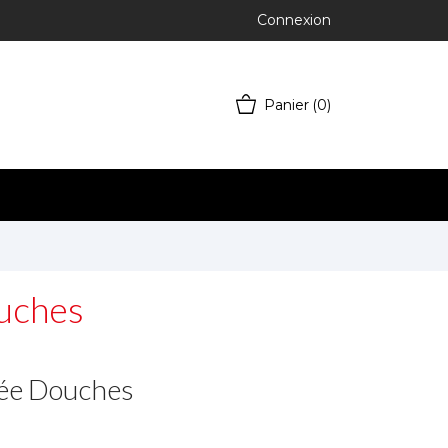
Connexion
Panier
(0)
uches
vée Douches