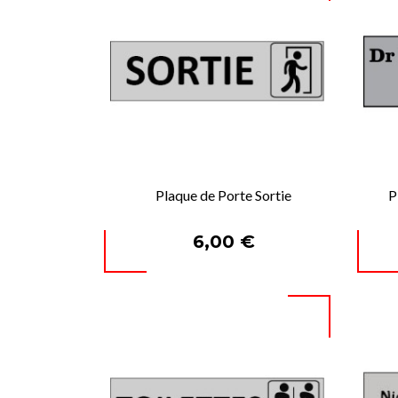
Plaque de Porte Sortie
P

APERÇU RAPIDE
Prix
6,00 €