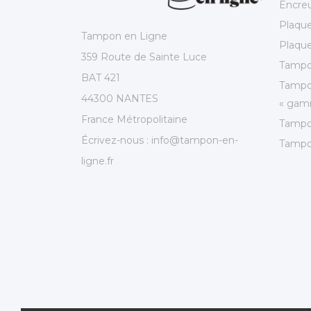
Encre
Plaqu
Tampon en Ligne
Plaque
359 Route de Sainte Luce
Tampo
BAT 421
Tampo
44300 NANTES
« gamm
France Métropolitaine
Tampo
Écrivez-nous :
info@tampon-en-
Tampo
ligne.fr