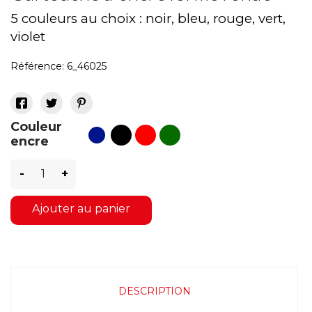
5 couleurs au choix : noir, bleu, rouge, vert,
violet
Référence:
6_46025
Couleur
noir
rouge
vert
bleu
encre
-
+
Ajouter au panier
DESCRIPTION