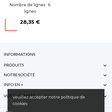
Nombre de lignes : 6
lignes
Prix
28,35 €
INFORMATIONS
PRODUITS

NOTRE SOCIÉTÉ

INFO EN +

VOTRE COMPTE

Veuillez accepter notre politique de
cookies