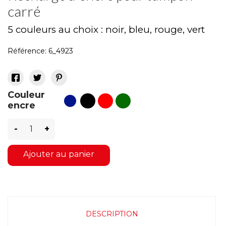
carré
5 couleurs au choix : noir, bleu, rouge, vert
Référence:
6_4923
Couleur
noir
rouge
vert
bleu
encre
-
+
Ajouter au panier
DESCRIPTION