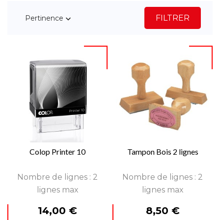
FILTRER
Pertinence

Colop Printer 10
Tampon Bois 2 lignes
Nombre de lignes : 2
Nombre de lignes : 2
lignes max
lignes max
Prix
Prix
14,00 €
8,50 €