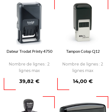
Dateur Trodat Printy 4750
Tampon Colop Q12
Nombre de lignes : 2
Nombre de lignes : 2
lignes max
lignes max
Prix
Prix
39,82 €
14,00 €