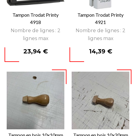
Tampon Trodat Printy
Tampon Trodat Printy
4918
4921
Nombre de lignes : 2
Nombre de lignes : 2
lignes max
lignes max
Prix
Prix
23,94 €
14,39 €
Tampon en bois 10x10mm
Tampon en bois 10x20mm