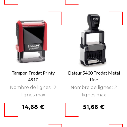
Tampon Trodat Printy
Dateur 5430 Trodat Metal
4910
Line
Nombre de lignes : 2
Nombre de lignes : 2
lignes max
lignes max
Prix
Prix
14,68 €
51,66 €