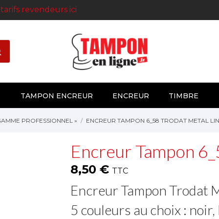
s
tarifs revendeurs ici
TAMPON ENCREUR
ENCREUR
TIMBRE
GAMME PROFESSIONNEL »
ENCREUR TAMPON 6_58 TRODAT METAL LI
Encreur Tampon 6_5
8,50 €
TTC
Encreur Tampon Trodat M
5 couleurs au choix : noir, 