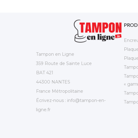
PROD
Encre
Plaqu
Tampon en Ligne
Plaque
359 Route de Sainte Luce
Tampo
BAT 421
Tampo
44300 NANTES
« gamm
France Métropolitaine
Tampo
Écrivez-nous :
info@tampon-en-
Tampo
ligne.fr