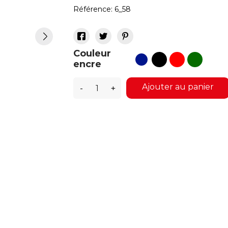
Référence:
6_58
Couleur
noir
rouge
vert
bleu
encre
Ajouter au panier
-
+