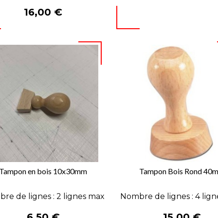
Prix
16,00 €
Tampon en bois 10x30mm
Tampon Bois Rond 40


APERÇU RAPIDE
APERÇU RAPIDE
re de lignes : 2 lignes max
Nombre de lignes : 4 lig
Prix
Prix
6,50 €
15,00 €