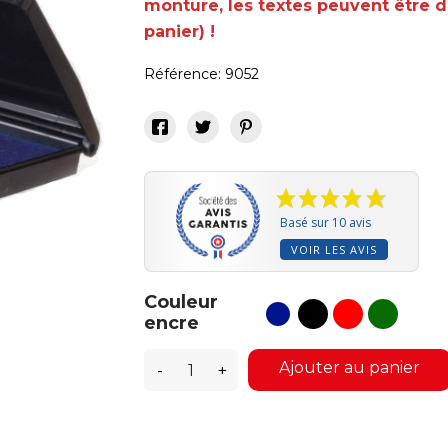
monture, les textes peuvent être d
panier) !
Référence:
9052
Basé sur 10 avis
VOIR LES AVIS
Couleur
noir
rouge
vert
bleu
encre
Ajouter au panier
-
+