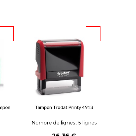
ampon
Tampon Trodat Printy 4913

APERÇU RAPIDE
Nombre de lignes : 5 lignes
Prix
26,36 €