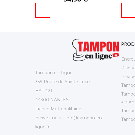
PROD
Encre
Plaqu
Tampon en Ligne
Plaque
359 Route de Sainte Luce
Tampo
BAT 421
Tampo
44300 NANTES
« gamm
France Métropolitaine
Tampo
Écrivez-nous :
info@tampon-en-
Tampo
ligne.fr