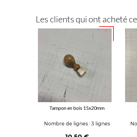
Les clients qui ont acheté c
Tampon en bois 15x20mm

APERÇU RAPIDE
Nombre de lignes : 3 lignes
No
Prix
10,50 €