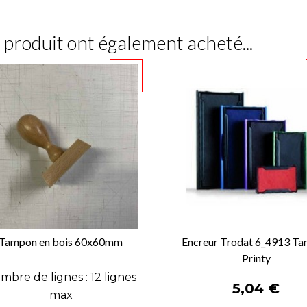
e produit ont également acheté...
Tampon en bois 60x60mm
Encreur Trodat 6_4913 T
Printy


APERÇU RAPIDE
APERÇU RAPIDE
mbre de lignes : 12 lignes
Prix
5,04 €
max