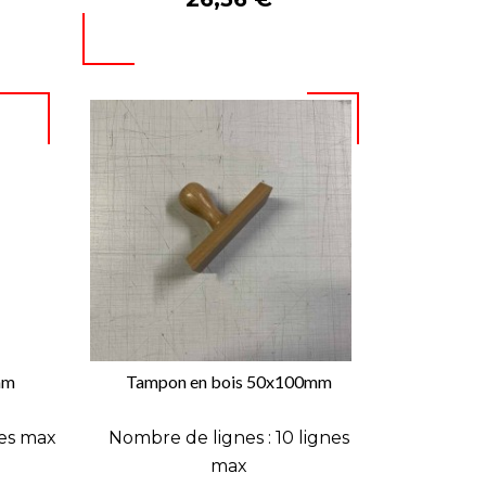
mm
Tampon en bois 50x100mm

APERÇU RAPIDE
nes max
Nombre de lignes : 10 lignes
max