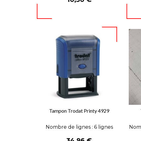
Tampon Trodat Printy 4929

APERÇU RAPIDE
Nombre de lignes : 6 lignes
Nomb
Prix
34,96 €