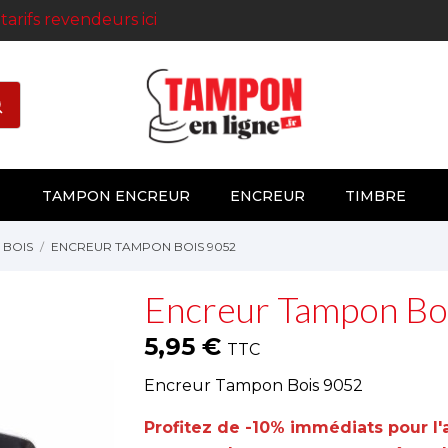
s
tarifs revendeurs ici
TAMPON ENCREUR
ENCREUR
TIMBRE
 BOIS
ENCREUR TAMPON BOIS 9052
Encreur Tampon Bo
5,95 €
TTC
Encreur Tampon Bois 9052
Profitez de -10% immédiats pour 